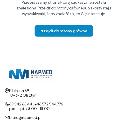
Przepraszamy, strona której szukasz nie została
znaleziona. Przejdź do Strony głównej lub skorzystaj z
wyszukiwarki, żeby znaleźć to, co Cię interesuje.
Przejdź do Strony głównej
Adres:
Elbląska 69
10-672 Olsztyn
89 542 68 44 , +48 572 544 776
pon. - pt. / 8:00 - 18:00
biuro@napmed.pl