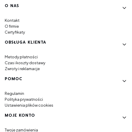
Linki w stopce
O NAS
Kontakt
O firmie
Certyfikaty
OBSŁUGA KLIENTA
Metody płatności
Czas i koszty dostawy
Zwroty i reklamacje
POMOC
Regulamin
Polityka prywatności
Ustawienia plików cookies
MOJE KONTO
Twoje zamówienia