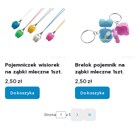
Pojemniczek wisiorek
Brelok pojemnik na
na ząbki mleczne 1szt.
ząbki mleczne 1szt.
Cena
Cena
2,50 zł
2,50 zł
Do koszyka
Do koszyka
Strona
z 3
Przejdź do ostatniej str