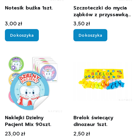
Notesik buźka 1szt.
Szczoteczki do mycia
ząbków z przyssawką
1szt.
Cena
Cena
3,00 zł
3,50 zł
Do koszyka
Do koszyka
Naklejki Dzielny
Brelok świecący
Pacjent Mix 90szt.
dinozaur 1szt.
Cena
Cena
23,00 zł
2,50 zł