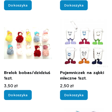
Do koszyka
Do koszyka
Brelok bobas/dzidziuś
Pojemniczek na ząbki
1szt.
mleczne 1szt.
Cena
Cena
3,50 zł
2,50 zł
Do koszyka
Do koszyka