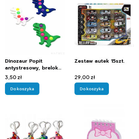
Dinozaur Popit
Zestaw autek 15szt.
antystresowy, brelok
duży 18 cm
Cena
Cena
3,50 zł
29,00 zł
Do koszyka
Do koszyka