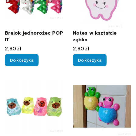
Brelok jednorożec POP
Notes w kształcie
IT
ząbka
Cena
Cena
2,80 zł
2,80 zł
Do koszyka
Do koszyka