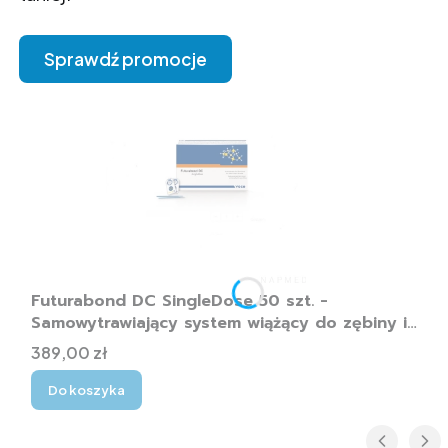
Sprawdź promocje
Futurabond DC SingleDose 50 szt. -
Samowytrawiający system wiążący do zębiny i
szkliwa
Cena
389,00 zł
Do koszyka