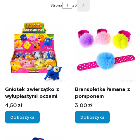
Strona
z 3
Następne produkty
Gniotek zwierzątko z
Bransoletka łamana z
wyłupiastymi oczami
pomponem
Cena
Cena
4,50 zł
3,00 zł
Do koszyka
Do koszyka