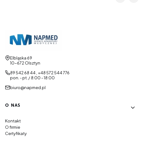
Adres:
Elbląska 69
10-672 Olsztyn
89 542 68 44 , +48 572 544 776
pon. - pt. / 8:00 - 18:00
biuro@napmed.pl
Linki w stopce
O NAS
Kontakt
O firmie
Certyfikaty