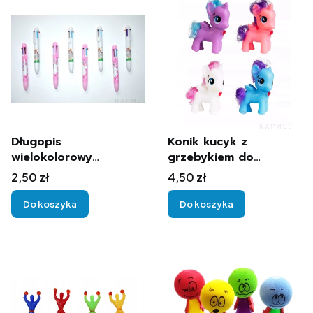
Długopis
Konik kucyk z
wielokolorowy
grzebykiem do
jednorożec 1szt.
czesania 1szt.
Cena
Cena
2,50 zł
4,50 zł
Do koszyka
Do koszyka