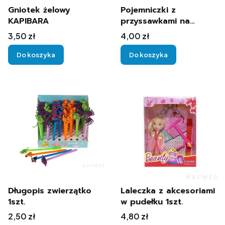
Gniotek żelowy
Pojemniczki z
KAPIBARA
przyssawkami na
szczoteczki i pastę do
Cena
Cena
3,50 zł
4,00 zł
zębów (duże 15x17cm)
Do koszyka
Do koszyka
Długopis zwierzątko
Laleczka z akcesoriami
1szt.
w pudełku 1szt.
Cena
Cena
2,50 zł
4,80 zł