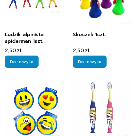
Ludzik alpinista
Skoczek 1szt.
spiderman 1szt.
Cena
Cena
2,50 zł
2,50 zł
Do koszyka
Do koszyka