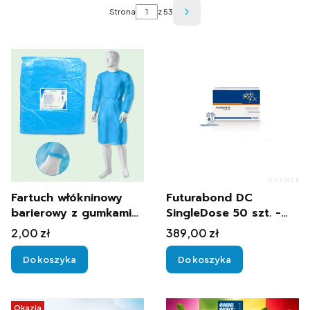
Strona
z 53
Następne produkty
Fartuch włókninowy
Futurabond DC
barierowy z gumkami
SingleDose 50 szt. -
BETAtex-1szt
Samowytrawiający
Cena
Cena
2,00 zł
389,00 zł
system wiążący do
zębiny i szkliwa
Do koszyka
Do koszyka
Okazja