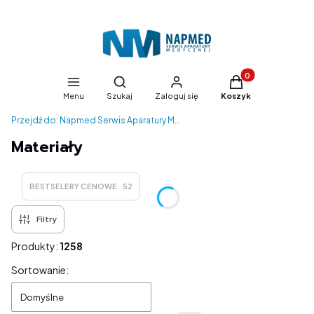
Produkty w koszyk
Otwórz wyszukiwarkę
Menu
Szukaj
Zaloguj się
Koszyk
Przejdź do:
Napmed Serwis Aparatury Medycznej
Materiały
BESTSELERY CENOWE
52
Filtry
Produkty:
1258
Lista produktów
Sortowanie:
Domyślne