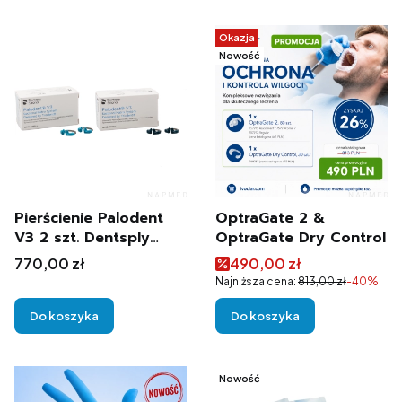
Okazja
Nowość
Pierścienie Palodent
OptraGate 2 &
V3 2 szt. Dentsply
OptraGate Dry Control
Sirona
Cena
Cena promocyjna
770,00 zł
490,00 zł
Najniższa cena:
813,00 zł
-40%
Do koszyka
Do koszyka
Nowość