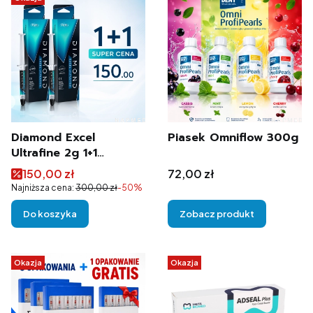
Diamond Excel
Piasek Omniflow 300g
Ultrafine 2g 1+1
Diamentowa pasta
Cena promocyjna
Cena
150,00 zł
72,00 zł
polerska (0,5 µm)
Najniższa cena:
300,00 zł
-50%
Do koszyka
Zobacz produkt
Okazja
Okazja