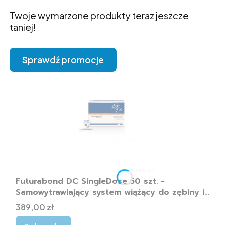
Twoje wymarzone produkty teraz jeszcze
taniej!
Sprawdź promocje
Futurabond DC SingleDose 50 szt. -
Samowytrawiający system wiążący do zębiny i
szkliwa
Cena
389,00 zł