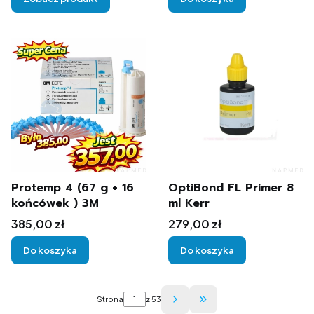
Protemp 4 (67 g + 16
OptiBond FL Primer 8
końcówek ) 3M
ml Kerr
Cena
Cena
385,00 zł
279,00 zł
Do koszyka
Do koszyka
Strona
z 53
Przejdź do ostatniej str