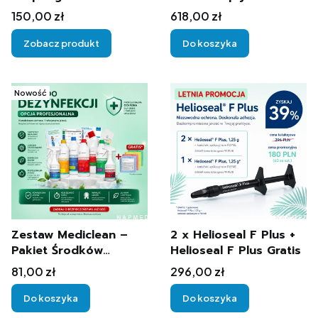
Cena
Cena
150,00 zł
618,00 zł
Zobacz produkt
Do koszyka
Nowość
Zestaw Mediclean –
2 x Helioseal F Plus +
Pakiet Środków
Helioseal F Plus Gratis
Czystości + GRATIS
Cena
Cena
81,00 zł
296,00 zł
Ściereczka z Mikrofibry
Do koszyka
Do koszyka