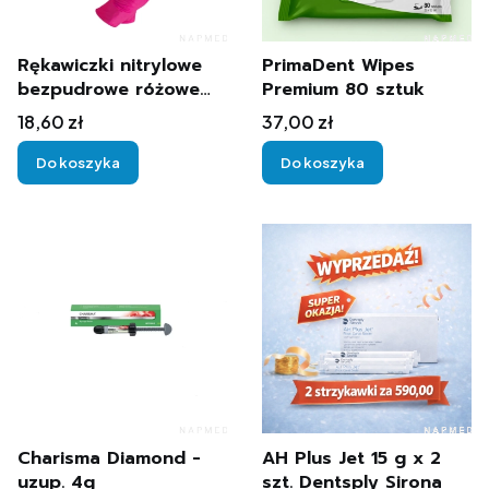
Rękawiczki nitrylowe
PrimaDent Wipes
bezpudrowe różowe
Premium 80 sztuk
PrimaDent 100 sztuk
Cena
Cena
18,60 zł
37,00 zł
Do koszyka
Do koszyka
Charisma Diamond -
AH Plus Jet 15 g x 2
uzup. 4g
szt. Dentsply Sirona