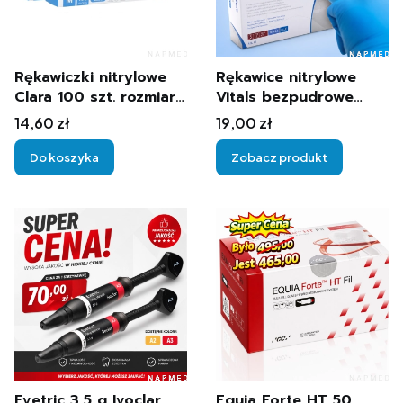
Rękawiczki nitrylowe
Rękawice nitrylowe
Clara 100 szt. rozmiar
Vitals bezpudrowe
S
Blue Medicom 100
Cena
Cena
14,60 zł
19,00 zł
sztuk
Do koszyka
Zobacz produkt
Evetric 3,5 g Ivoclar
Equia Forte HT 50