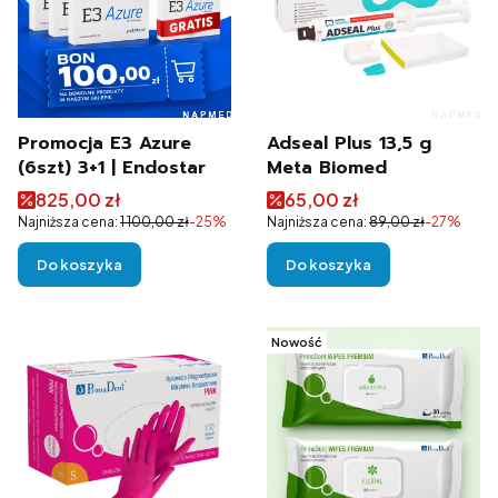
Promocja E3 Azure
Adseal Plus 13,5 g
(6szt) 3+1 | Endostar
Meta Biomed
Cena promocyjna
Cena promocyjna
825,00 zł
65,00 zł
Najniższa cena:
1 100,00 zł
-25%
Najniższa cena:
89,00 zł
-27%
Do koszyka
Do koszyka
Nowość