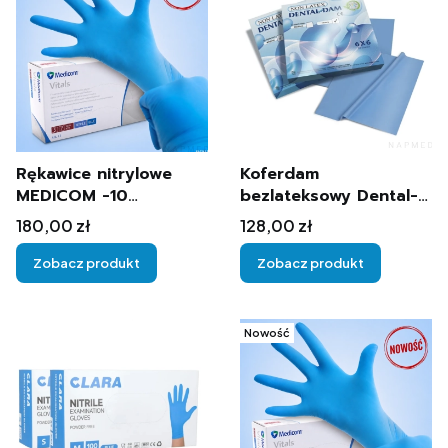
Rękawice nitrylowe
Koferdam
MEDICOM -10
bezlateksowy Dental-
opakowań
Dam Cerkamed 36szt.
Cena
Cena
180,00 zł
128,00 zł
Zobacz produkt
Zobacz produkt
Nowość