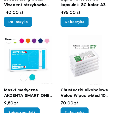
Vivadent strzykawka
kapsułek GC kolor A3
A2+A3
Cena
Cena
140,00 zł
495,00 zł
Do koszyka
Do koszyka
Nowość
Maski medyczne
Chusteczki alkoholowe
AKZENTA SMART ONE
Velox Wipes wkład 100
– kolorowe, 3-
szt. Medisept 5
Cena
Cena
9,80 zł
70,00 zł
warstwowe, 50 szt.
opakowań
Zobacz produkt
Do koszyka