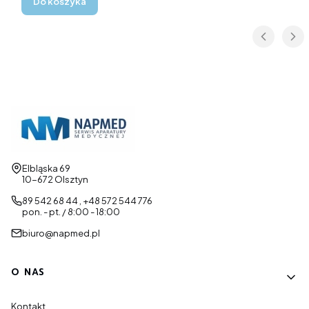
Do koszyka
Adres:
Elbląska 69
10-672 Olsztyn
89 542 68 44 , +48 572 544 776
pon. - pt. / 8:00 - 18:00
biuro@napmed.pl
Linki w stopce
O NAS
Kontakt