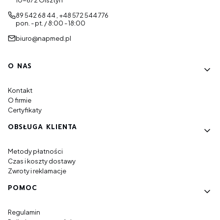
10-672 Olsztyn
89 542 68 44 , +48 572 544 776
pon. - pt. / 8:00 - 18:00
biuro@napmed.pl
Linki w stopce
O NAS
Kontakt
O firmie
Certyfikaty
OBSŁUGA KLIENTA
Metody płatności
Czas i koszty dostawy
Zwroty i reklamacje
POMOC
Regulamin