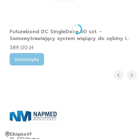
Futurabond DC SingleDose 50 szt. -
Samowytrawiający system wiążący do zębiny i
szkliwa
Cena
389,00 zł
Do koszyka
Adres:
Elbląska 69