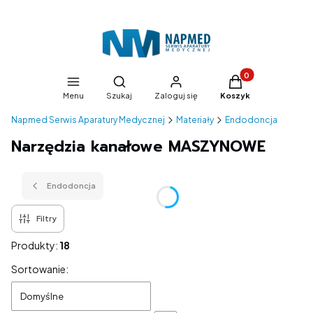
Produkty w koszyk
Otwórz wyszukiwarkę
Menu
Szukaj
Zaloguj się
Koszyk
Napmed Serwis Aparatury Medycznej
Materiały
Endodoncja
Narzędzia kanałowe MASZYNOWE
Endodoncja
Filtry
Produkty:
18
Lista produktów
Sortowanie:
Domyślne