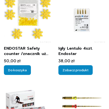
ENDOSTAR Safety
Igły Lentulo 4szt.
counter /znacznik użyć
Endostar
narzędzi/ 100szt.
Cena
Cena
50,00 zł
38,00 zł
Do koszyka
Zobacz produkt