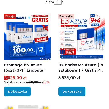
Strona
z 1
Okazja
Bestseller
Promocja E3 Azure
9x Endostar Azure ( 6
(6szt) 3+1 | Endostar
sztukowe ) + Gratis 4x
Endostar Azure ( 6
Cena promocyjna
Cena
825,00 zł
3 575,00 zł
sztukowe ) + BON
Najniższa cena:
1 100,00 zł
-25%
300,00 pln
Do koszyka
Do koszyka