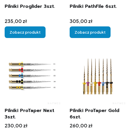
Pilniki Proglider 3szt.
Pilniki PathFile 6szt.
Cena
Cena
235,00 zł
305,00 zł
Zobacz produkt
Zobacz produkt
Pilniki ProTaper Next
Pilniki ProTaper Gold
3szt.
6szt.
Cena
Cena
230,00 zł
260,00 zł