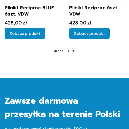
Pilniki Reciproc BLUE
Pilniki Reciproc 6szt.
6szt. VDW
VDW
Cena
Cena
428,00 zł
428,00 zł
Zobacz produkt
Zobacz produkt
Strona
z 1
Zawsze darmowa
przesyłka na terenie Polski
dla każdego zamówienia powyżej 500 zł