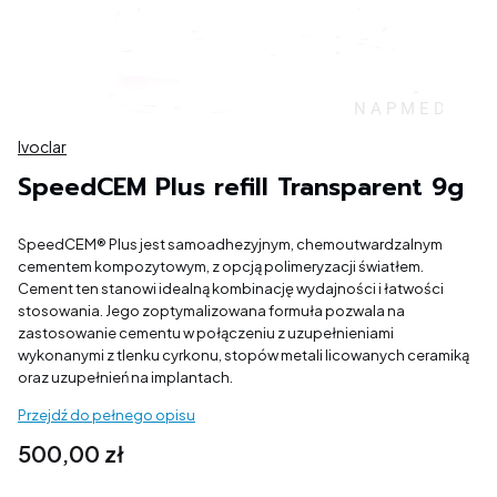
Ivoclar
SpeedCEM Plus refill Transparent 9g
SpeedCEM® Plus jest samoadhezyjnym, chemoutwardzalnym
cementem kompozytowym, z opcją polimeryzacji światłem.
Cement ten stanowi idealną kombinację wydajności i łatwości
stosowania. Jego zoptymalizowana formuła pozwala na
zastosowanie cementu w połączeniu z uzupełnieniami
wykonanymi z tlenku cyrkonu, stopów metali licowanych ceramiką
oraz uzupełnień na implantach.
Przejdź do pełnego opisu
Cena
500,00 zł