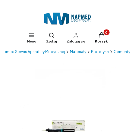
Produkty w koszyk
Otwórz wyszukiwarkę
Menu
Szukaj
Zaloguj się
Koszyk
Napmed Serwis Aparatury Medycznej
Materiały
Protetyka
Cementy