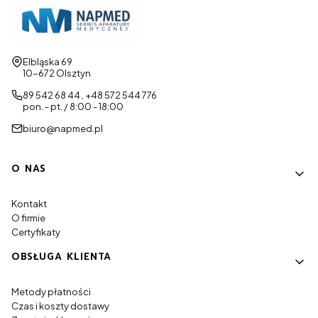
Adres:
Elbląska 69
10-672 Olsztyn
89 542 68 44 , +48 572 544 776
pon. - pt. / 8:00 - 18:00
biuro@napmed.pl
Linki w stopce
O NAS
Kontakt
O firmie
Certyfikaty
OBSŁUGA KLIENTA
Metody płatności
Czas i koszty dostawy